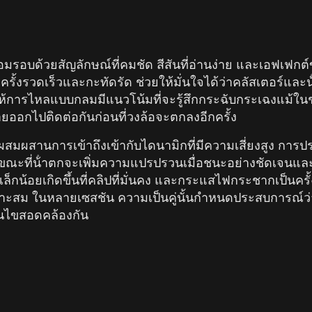
มรอบด้วยสัญลักษณ์ที่คมชัด สีสันที่อ่านง่าย และเอฟเฟกต์
ครั้งรวดเร็วและกะทัดรัด ช่วยให้มั่นใจได้ว่าคลัสเตอร์และน
้การไหลแบบกลมมีแนวโน้มที่จะรู้สึกกระฉับกระเฉงแม้ในช่
อกไปติดต่อกันก่อนที่วงล้อจะตกลงอีกครั้ง
สมผสานการเข้าถึงเข้ากับไดนามิกที่มีความเสี่ยงสูง การป
ขณะที่น้ําตกจะเพิ่มความแปรปรวนเมื่อชนะอย่างชัดเจนแล
ล็กน้อยเกิดขึ้นที่คลิปที่มั่นคง และกระแสไฟกระชากเป็นครั้
าะสม ในหลายเซสชัน ความเป็นคู่นั้นกําหนดประสบการณ์ว่า
อนไขสอดคล้องกัน