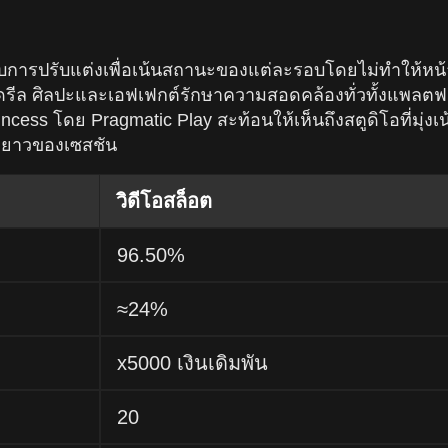
การปรับแต่งเพื่อเน้นสถานะของแต่ละรอบโดยไม่ทําให้หน้
รีล ศิลปะและเอฟเฟกต์รักษาความสอดคล้องทั่วทั้งแพลตฟอร์
ess โดย Pragmatic Play สะท้อนให้เห็นถึงสตูดิโอที่มุ
ามยาวของเซสชัน
วิดีโอสล็อต
96.50%
≈24%
x5000 เงินเดิมพัน
20