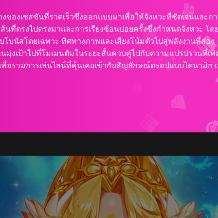
ของเซสชันที่รวดเร็วซึ่งออกแบบมาเพื่อให้จังหวะที่ชัดเจนและก
ตีเส้นที่ตรงไปตรงมาและการเรียงซ้อนบ่อยครั้งซึ่งกําหนดจังหวะ โดย
อบโบนัสโดยเฉพาะ ทิศทางภาพและเสียงโน้มตัวไปสู่พลังงานที่ส่อง
ุ่งเป้าไปที่โมเมนตัมในระยะสั้นควบคู่ไปกับความแปรปรวนที่เพิ่
งเพื่อรวมการเล่นไลน์ที่คุ้นเคยเข้ากับสัญลักษณ์ดรอปแบบไดนามิก เพ