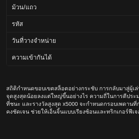
ม้วน/แถว
รหัส
วันที่วางจําหน่าย
ความเข้ากันได้
สถิติกําหนดขอบเขตสล็อตอย่างกระชับ การกลับมาสู่ผู้เล่นที
จุดสูงสุดน้อยลงแต่ใหญ่ขึ้นอย่างไร ความถี่ในการตีปร
ที่ชนะ และรางวัลสูงสุด x5000 จะกําหนดกรอบเพดานที่
คงชัดเจน ช่วยให้เอ็นจิ้นแบบเรียงซ้อนและทริกเกอร์ฟีเ