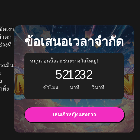
ขัดเงา
้ําตก
ข้อเสนอเวลาจํากัด
วงที่
หมุนตอนนี้และชนะรางวัลใหญ่!
ระเมิน
52
12
30
ะ
ง
ชั่วโมง
นาที
วินาที
ทั้ง
เล่นเจ้าหญิงแสงดาว