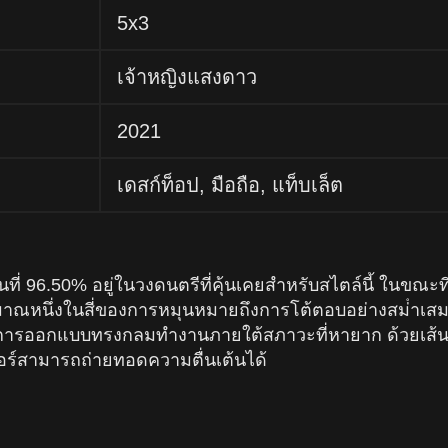
5x3
เจ้าหญิงแสงดาว
2021
เดสก์ท็อป, มือถือ, แท็บเล็ต
่ 96.50% อยู่ในวงดนตรีที่คุ้นเคยสําหรับสไตล์นี้ ในขณะที่ป้
ะมาณหนึ่งในสี่ของการหมุนหมายถึงการโต้ตอบอย่างสม่ําเสม
การออกแบบทรงกลมทํางานภายใต้สภาวะที่หายาก ด้วยเส้นตา
จอร์สามารถถ่ายทอดความตื่นเต้นได้