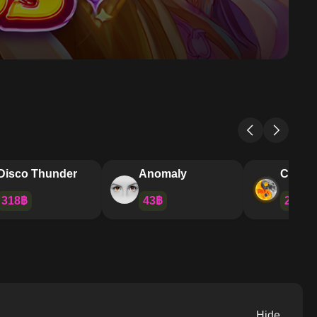
Disco Thunder
Anomaly
Cleopa
318฿
43฿
258฿
Hide