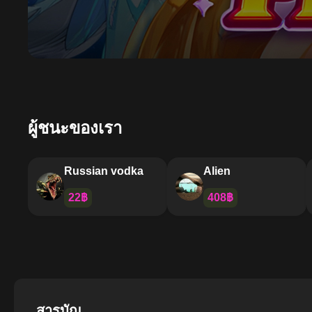
ผู้ชนะของเรา
Russian vodka
Alien
22฿
408฿
สารบัญ