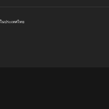
s ในประเทศไทย
ชนะสูงสุด
ทศไทย
ิดชอบในประเทศไทย